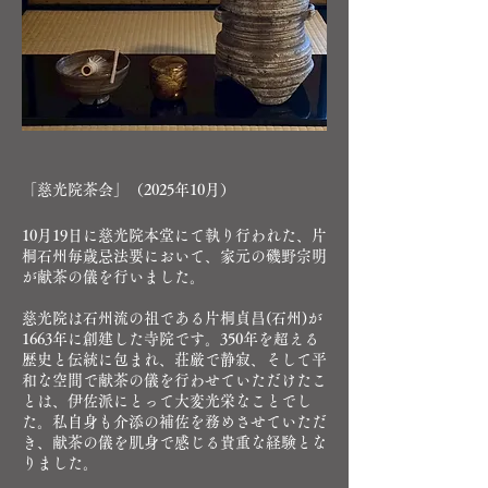
「慈光院茶会」（2025年10月）
10月19日に慈光院本堂にて執り行われた、片
桐石州毎歳忌法要において、家元の磯野宗明
が献茶の儀を行いました。
慈光院は石州流の祖である片桐貞昌(石州)が
1663年に創建した寺院です。350年を超える
歴史と伝統に包まれ、荘厳で静寂、そして平
和な空間で献茶の儀を行わせていただけたこ
とは、伊佐派にとって大変光栄なことでし
た。私自身も介添の補佐を務めさせていただ
き、献茶の儀を肌身で感じる貴重な経験とな
りました。