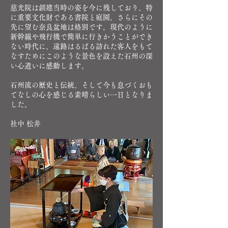
慈光院は創建当時の姿を今に残しており、特
に重要文化財である書院と庭園、さらにその
先に望む奈良盆地は格別です。現代のように
新幹線や飛行機で簡単に行きかうことができ
ない時代に、遠路はるばる訪れた客人をもて
なすためにこのような景色を設えた石州の深
い心遣いに感動します。
石州流の歴史と伝統、そして今も息づくおも
てなしの心を感じる素晴らしい一日となりま
した。
社中 松井