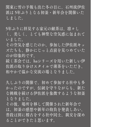
関東に雪の予報も出た冬の日に、石州流伊佐
派は 5年ぶりとなる初釜・新年会を開催いた
しました。
5年ぶりに拝見する家元の献茶は、凛々し
く、美しく、とても神聖な空気感に包まれて
いました。
その空気を感じたのか、参加した伊佐派キッ
ズたちも、静かにじっと点前を見つめていた
のが印象的です。
続く茶会では、haシリーズを用いた新しい伊
佐派の取り分けスタイルで薄茶をいただき、
和やかで温かな交流の場となりました。
久しぶりの開催で、初めて参加する社中も多
かったのですが、伝統を守りながらも、新た
な挑戦を続ける伊佐派を象徴するような初釜
となりました。
その後、場所を移して開催された新年会で
は、初釜の感想や新年の抱負を発表しあい、
普段は別に稽古をする社中同士、親交を深め
ることができたと思います。