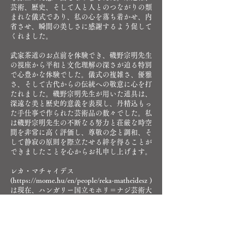
芸術、歴史、そして人と人とのつながりの類
まれな儀式であり、私の心を落ち着かせ、内
省させ、瞬間の美しさに感謝するよう促して
くれました。
武家茶道のお点前を体験でき、磯野宗明先生
の視座から平和と文化理解の深さが迫る特別
で心豊かな体験でした。儀式の複雑さ、優雅
さ、そして古代からの伝統への敬意に心を打
たれました。磯野宗明先生が用いた道具は、
深遠な美と歴史的意義を表現し、丹精込もっ
た手仕事で作られた芸術品の数々でした。私
は磯野宗明先生の不断なる努力と荘厳な時空
間を非常に高く評価し、尊敬の念と調和、そ
して静寂の原則を際立たせる絆を得ることが
できましたことを心からお礼申し上げます。
レカ・マチャイデス
(
https://mome.hu/en/people/reka-matheidesz
)
は現在、ハンガリー国立モホリ＝ナジ芸術大
学（
https://mome.hu/en/
） CEOであり、
文化と芸術外交、伝統に深い関心を寄せてい
ます。旅先で興味深い方々と出会い学ぶこと