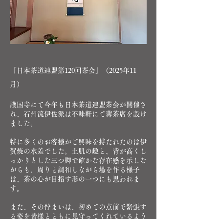
​「日本茶道連盟第120回茶会
」（2025年11
月）
護国寺にて今年も日本茶道連盟茶会が開催さ
れ、石州流伊佐派は不昧軒にて薄茶席を設け
ました。
特に多くのお客様がご興味を持たれたのは伊
賀焼の水差でした。土肌の趣と、背が高くし
っかりとした三つ脚で確かな存在感を示しな
がらも、周りと調和しながら場を作る様子
は、茶の心が目指す形の一つにも思われま
す。
また、その佇まいは、初めての点前で緊張す
る姿を皆様とともに見守ってくれているよう