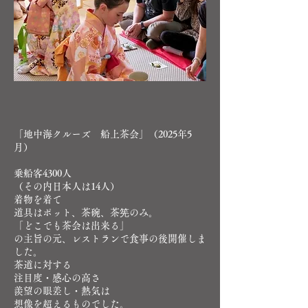
「地中海クルーズ 船上茶会」（2025年5
月）
乗船客4300人
（その内日本人は14人）
着物を着て
道具はポット、茶碗、茶筅のみ。
「どこでも茶会は出来る」
の主旨の元、レストランで食事の後開催しま
した。
茶道に対する
注目度・感心の高さ
羨望の眼差し・熱気は
想像を超えるものでした。