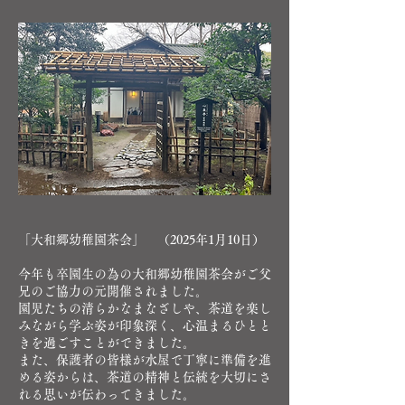
「大和郷幼稚園茶会」 （2025年1月10日）
今年も卒園生の為の大和郷幼稚園茶会がご父
兄のご協力の元開催されました。
園児たちの清らかなまなざしや、茶道を楽し
みながら学ぶ姿が印象深く、心温まるひとと
きを過ごすことができました。
また、保護者の皆様が水屋で丁寧に準備を進
める姿からは、茶道の精神と伝統を大切にさ
れる思いが伝わってきました。