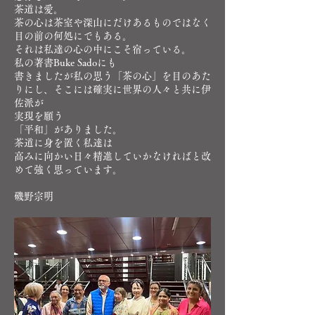
茶道は愛。
茶の心は茶室や深山にだけあるものではなく
目の前の何処にでもある。
それは私達の心の中にこそ宿っている。
私の著書Buke Sadoにも
書きましたが私の思う「茶の心」を目のあた
りにし、そこには確実に世界の人々と共に伊
佐派が
実現を願う
「平和」がありました。
茶道に身を置く私達は
高みに向かい日々精進していかなければと改
めて強く思っています。
磯野宗明