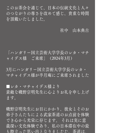
このお茶会を通じて、日本の伝統文化と人々
のつながりの尊さを改めて感じ、貴重な時間
を頂戴いたしました。
社中 山本典古
「
ハンガリー国立
芸術大学学長のレカ・マチ
ャイデス様 ご来席
」（2024年3月）
3月にハンガリー国立芸術大学学長のレカ・
マチャイデス様が半月庵にご来席されました
■レカ・マチャイデス様より
素敵な磯野宗明先生に心よりお礼を申し上げ
ます。
磯野宗明先生にお目にかかり、彼女とそのお
弟子さんたちによる武家茶道のお点前を体験
でき心から光栄に存じます。 それは実に意
義深い文化体験であり、私の日本滞在中の最
も際立った思い出となりましたた。茶道は、