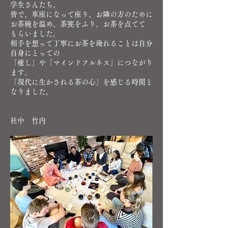
学生さんたち。
皆で、車座になって座り、お隣の方のために
お茶碗を温め、茶筅をふり、お茶を点てて
もらいました。
相手を想って丁寧にお茶を淹れることは自分
自身にとっての
「癒し」や「マインドフルネス」につながり
ます。
「現代に生かされる茶の心」を感じる時間と
なりました。
​社中 竹内