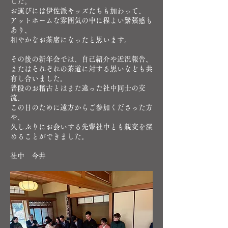
した。
お運びには伊佐派キッズたちも加わって、
アットホームな雰囲気の中に程よい緊張感も
あり、
和やかなお茶席になったと思います。
その後の新年会では、自己紹介や近況報告、
またはそれぞれの茶道に対する思いなども共
有し合いました。
普段のお稽古とはまた違った社中同士の交
流、
この日のために遠方からご参加くださった方
や、
久しぶりにお会いする先輩社中とも親交を深
めることができました。
社中 今井