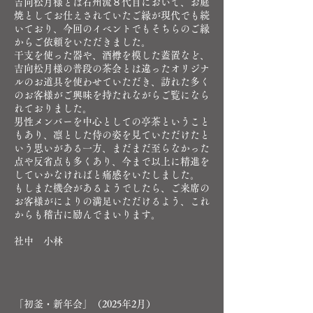
吉向松月様とは石州流８代目において、お庭
焼としてお仕えされていたご縁が現代でも続
いており、今回のイベントでもそちらのご縁
からご依頼をいただきました。
干支を使った器や、酒樽を模した蓋置など、
吉向松月様の普段の茶会とは違ったオリジナ
ルのお道具を使わせていただき、訪れた多く
のお客様がご興味を持たれながらご覧になら
れておりました。
男性メンバーを中心としての亭茶ということ
もあり、凛とした侍の姿を見ていただけたと
いう思いがある一方、まだまだ至らなかった
点や反省点も多くあり、今まで以上に精進を
していかなければと痛感をいたしました。
もしまた機会があるようでしたら、ご来席の
お客様がによりの満足いただけるよう、これ
からも稽古に励んでまいります。
社中 小林
「初釜・新年会
」（2025年2月）