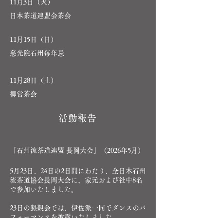
11月3日（火）
​日本茶道連盟会茶会
11月15
日（日）
慈光院石州毎年忌
11月28日（土）
柳営茶会
活動報告
​​「石州流茶道連盟 長岡大会」（2026年5月）
​5月23日、24日の2日間にわたり、全日本石州
流茶道協会長岡大会に、家元および社中8名
で参加いたしました。
23日の懇親会では、伊佐派一同でダンスのパ
フォーマンスを披露いたしました。