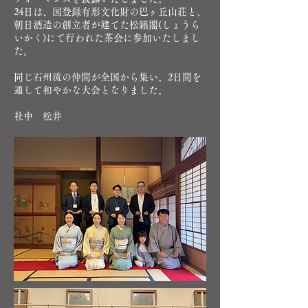
24日は、国登録有形文化財の巴ヶ丘山荘と、
朝日酒造の創立者が建てた松籟閣(しょうら
いかく)にて行われた茶会に参加いたしまし
た。
同じ石州流の仲間が全国から集い、2日間を
通して和やかな大会となりました。
社中 松井